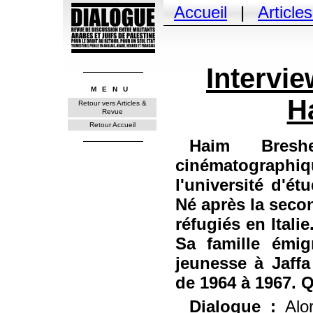
Accueil
|
Article
Intervie
MENU
H
Retour vers Articles &
Revue
Retour Accueil
Haim Breshe
cinématographiq
l'université d'é
Né après la sec
réfugiés en Itali
Sa famille émig
jeunesse à Jaffa
de 1964 à 1967. Q
Dialogue :
Alo