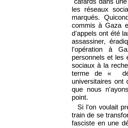
cafards dans une
les réseaux soci
marqués. Quiconq
commis à Gaza es
d'appels ont été l
assassiner, éradiq
l'opération à G
personnels et les é
sociaux à la rech
terme de
décl
universitaires ont
que nous n'ayons
point.
Si l'on voulait p
train de se transf
fasciste en une dé