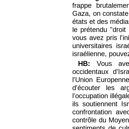
frappe brutaleme
Gaza, on constate 
états et des média
le prétendu "droit
vous avez pris l'in
universitaires isra
israélienne, pouve
HB:
Vous ave
occidentaux d'Is
l'Union Europenne,
d'écouter les a
l'occupation illéga
ils soutiennent I
confrontation av
contrôle du Moyen 
sentiments de culp