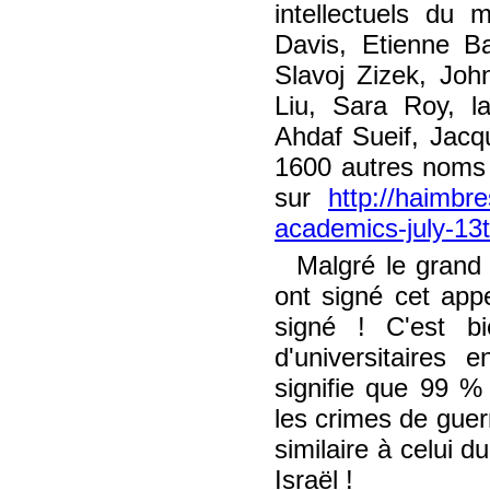
intellectuels du
Davis, Etienne Ba
Slavoj Zizek, Joh
Liu, Sara Roy, l
Ahdaf Sueif, Jacqu
1600 autres noms (o
sur
http://haimbre
academics-july-13
Malgré le grand
ont signé cet appel
signé ! C'est 
d'universitaires
signifie que 99 % 
les crimes de guer
similaire à celui d
Israël !