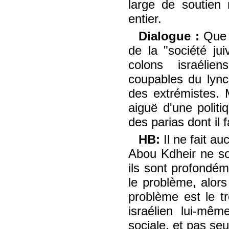
large de soutien
entier.
Dialogue :
Que 
de la "société ju
colons israélie
coupables du ly
des extrémistes. M
aiguë d'une polit
des parias dont il 
HB:
Il ne fait 
Abou Kdheir ne so
ils sont profondém
le problème, alors
problème est le t
israélien lui-mê
sociale, et pas se