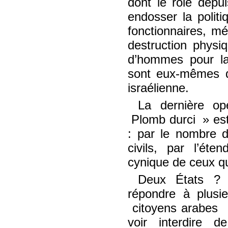
dont le rôle depu
endosser la polit
fonctionnaires, mé
destruction physi
d’hommes pour la 
sont eux-mêmes de
israélienne.
La dernière opér
Plomb durci
est
: par le nombre 
civils, par l’éte
cynique de ceux qui
Deux États ? 
répondre à plusi
citoyens arabes
voir interdire d