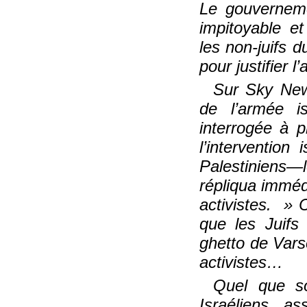
Le gouverneme
impitoyable et
les non-juifs 
pour justifier l
Sur Sky News
de l’armée is
interrogée à 
l’intervention
Palestiniens—le
répliqua immé
activistes.
C
que les Juifs
ghetto de Var
activistes…
Quel que so
Israéliens a