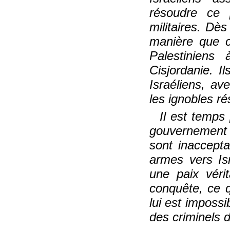
résoudre ce 
militaires. Dè
manière que ce
Palestiniens
Cisjordanie. I
Israéliens, av
les ignobles ré
Il est temps
gouvernement i
sont inaccept
armes vers Isr
une paix véri
conquête, ce qu
lui est imposs
des criminels d