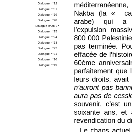
méditerranéenne
Dialogue n°32
Dialogue n°31
Nakba (la
cat
Dialogue n°29
arabe) qui a
Dialogue n°28
Dialogue n°26-27
l’expulsion massi
Dialogue n°25
800 000 Palestinie
Dialogue n°24
Dialogue n°23
pas terminée. Pour
Dialogue n°22
effacée de l’hist
Dialogue n°21
Dialogue n°20
60ème anniversaire
Dialogue n°19
parfaitement que 
leurs droits, avai
n’auront pas banni
aura pas de cessio
souvenir, c’est 
soixante ans, et 
revendication du dr
Le chaos actuel 