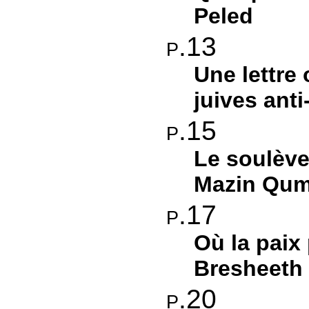
Peled
p.13
Une lettre 
juives ant
p.15
Le soulève
Mazin Qum
p.17
Où la paix
Bresheeth
p.20