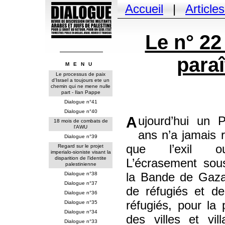
Accueil
|
Article
Le n° 22
paraî
MENU
Le processus de paix
d'Israel a toujours ete un
chemin qui ne mene nulle
part - Ilan Pappe
Dialogue n°41
Dialogue n°40
Aujourd’hui un Palestinien de 60
18 mois de combats de
l'AWU
ans n’a jamais 
Dialogue n°39
que l’exil ou
Regard sur le projet
imperialo-sioniste visant la
disparition de l'identite
L’écrasement so
palestinienne
la Bande de Gaz
Dialogue n°38
Dialogue n°37
de réfugiés et d
Dialogue n°36
réfugiés, pour la p
Dialogue n°35
Dialogue n°34
des villes et vil
Dialogue n°33